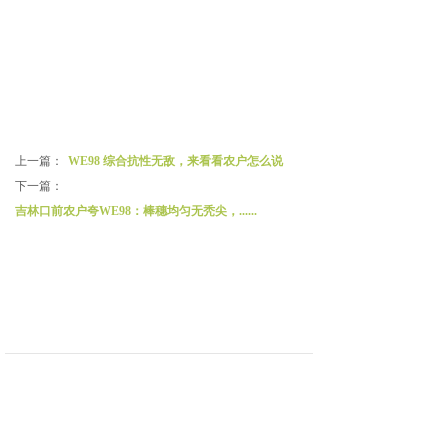
上一篇：
WE98 综合抗性无敌，来看看农户怎么说
下一篇：
吉林口前农户夸WE98：棒穗均匀无秃尖，......