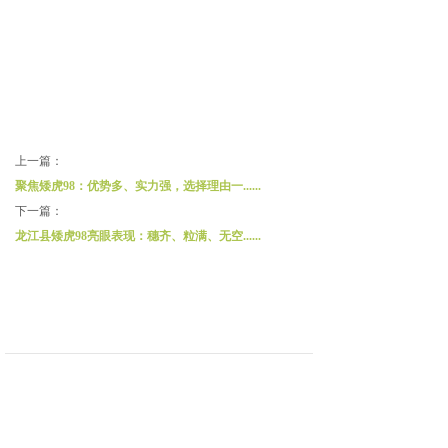
上一篇：
聚焦矮虎98：优势多、实力强，选择理由一......
下一篇：
龙江县矮虎98亮眼表现：穗齐、粒满、无空......