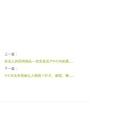
上一篇：
农业人的田间地头～农安县农户WE98的真......
下一篇：
WE98玉米凭啥让人惊艳？叶片、株型、棒......