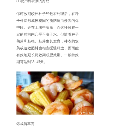
(1)使用种衣剂的好处
①药效期较长种子经包衣处理后，在种
子外层形成较稳固的预防病虫侵害的保
护膜。并在土壤中溶胀，而这种膜在一
定的时间内几乎不溶于水。但随着种子
萌芽和胚根、胚芽生长发育，种衣的农
药或速效肥料也相应缓慢释放，因而能
有效地延长药效期或肥效期。一般持效
期可达到35~45天。
②成苗率高