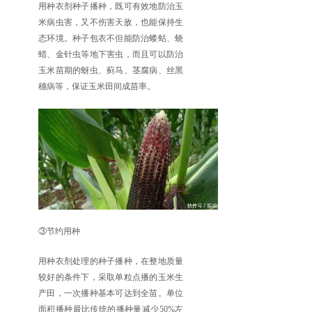
用种衣剂种子播种，既可有效地防治玉
米病虫害，又不伤害天敌，也能保持生
态环境。种子包衣不但能防治蝼蛄、蛲
蜡、金针虫等地下害虫，而且可以防治
玉米苗期的蚜虫、蓟马、茎腐病、丝黑
穗病等，保证玉米田间成苗率。
③节约用种
用种衣剂处理的种子播种，在整地质量
较好的条件下，采取单粒点播的玉米生
产田，一次播种基本可达到全苗。单位
面积播种最比传统的播种量减少50%左