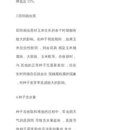
降低近 15%。
3 田间病虫害
田间病虫害对玉米生长的各个时期都有
较大的影响。在种子萌发期间 ，如果玉
米抗虫性较弱 ，则会容易 感染玉米穗
腐病、大斑病、玉米螟等。在收获时，
与 其他的正常种子无显著差别 ，但在
长时间储存后就会出 现穗腐粒腐的现象
，对种子发芽率造成较大的影响。
4 种子含水量
种子在收取和堆放的过程中，常会因天
气的原因而 导致含水量超标 ，直接导
致种子霉变和低温冻害的事件 发生 ，