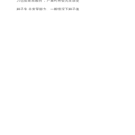
力也会逐渐减弱 ，严重时将会完全致使
种子失 去发芽能力。一般情况下种子体
积较大 ，发根力和顶土 的能力越强 ，
而外表破裂的种子则容易感染霉菌。
8 机械脱粒的损伤
现代收割玉米后常会使用脱粒机进行脱
粒 ，虽然效 率较高 ，但会对种子造成
不同的损伤。一般在脱粒过程 中如果水
分过低 ，则容易伤到玉米籽粒胚部 ，
从而造成 畸形苗的增加 ，影响种子发
芽率。
9 不利的仓储
仓储对于种子的保存十分重要 ，如果被